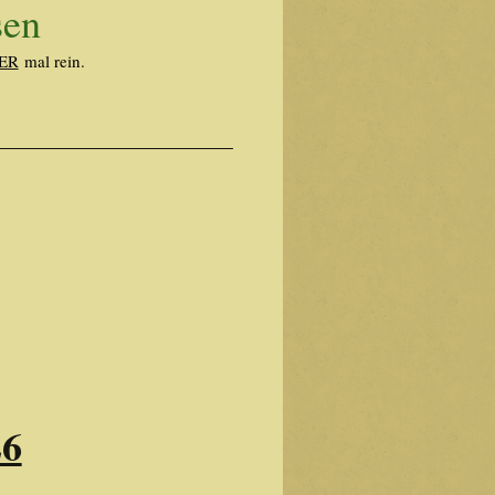
sen
ER
mal rein.
26